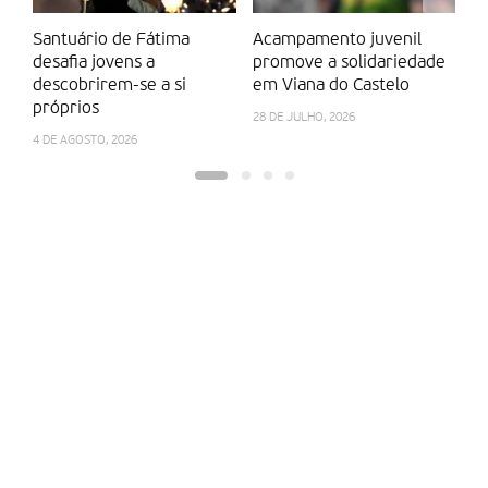
Santuário de Fátima
Acampamento juvenil
B
desafia jovens a
promove a solidariedade
l
descobrirem-se a si
em Viana do Castelo
d
próprios
28 DE JULHO, 2026
27
4 DE AGOSTO, 2026