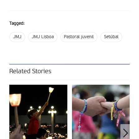
Tagged:
JMJ
JMJ Lisboa
Pastoral juvenil
Setúbal
Related Stories