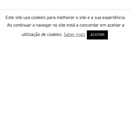
Este site usa cookies para melhorar o site e a sua experiência.
Ao continuar a navegar no site está a concordar em aceitar a
utilização de cookies.
Saber mais
ACEITAR
Delegação Portuguesa do Instituto Missionário da Consolata
Morada:
Rua Francisco Marto, 52, Apartado 5
2496-908 FÁTIMA
Tel.:
249 539 430 / 249 539 460
Emails.:
redacao@fatimamissionaria.pt /
assinaturas@fatimamissionaria.pt
Informações