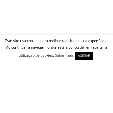
Este site usa cookies para melhorar o site e a sua experiência.
Ao continuar a navegar no site está a concordar em aceitar a
utilização de cookies.
Saber mais
ACEITAR
Delegação Portuguesa do Instituto Missionário da Consolata
Morada:
Rua Francisco Marto, 52, Apartado 5
2496-908 FÁTIMA
Tel.:
249 539 430 / 249 539 460