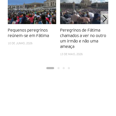
Pequenos peregrinos
Peregrinos de Fátima
V
reúnem-se em Fátima
chamados a ver no outro
m
um irmão e não uma
“c
10 DE JUNHO, 2026
ameaça
a 
13 DE MAIO, 2026
13