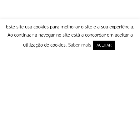
Este site usa cookies para melhorar o site e a sua experiência.
Ao continuar a navegar no site está a concordar em aceitar a
utilização de cookies.
Saber mais
ACEITAR
Delegação Portuguesa do Instituto Missionário da Consolata
Morada:
Rua Francisco Marto, 52, Apartado 5
2496-908 FÁTIMA
Tel.:
249 539 430 / 249 539 460
Emails.:
redacao@fatimamissionaria.pt /
assinaturas@fatimamissionaria.pt