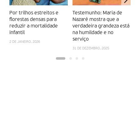
Por trilhos estreitos e
Testemunho: Maria de
J
florestas densas para
Nazaré mostra que a
m
reduzir a mortalidade
verdadeira grandeza está
26
infantil
na humildade e no
serviço
2 DE JANEIRO, 2026
31 DE DEZEMBRO, 2025