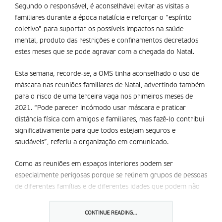
Segundo o responsável, é aconselhável evitar as visitas a
familiares durante a época natalícia e reforçar o “espírito
coletivo” para suportar os possíveis impactos na saúde
mental, produto das restrições e confinamentos decretados
estes meses que se pode agravar com a chegada do Natal.
Esta semana, recorde-se, a OMS tinha aconselhado o uso de
máscara nas reuniões familiares de Natal, advertindo também
para o risco de uma terceira vaga nos primeiros meses de
2021. “Pode parecer incómodo usar máscara e praticar
distância física com amigos e familiares, mas fazê-lo contribui
significativamente para que todos estejam seguros e
saudáveis”, referiu a organização em comunicado.
Como as reuniões em espaços interiores podem ser
especialmente perigosas porque se reúnem grupos de pessoas
de diferentes famílias e de diferentes idades que podem não
ter adotado as mesmas medidas de prevenção, a OMS,
aconselha que os encontros familiares se façam, sempre que
CONTINUE READING...
possível, ao ar livre. “Em espaços interiores, a limitação do