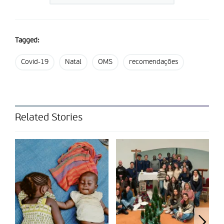
tamanho do grupo e a garantia de uma boa ventilação para
reduzir o risco de exposição são fundamentais”, especifica o
documento.
Tagged:
Partilhar isto:
Covid-19
Natal
OMS
recomendações
Related Stories