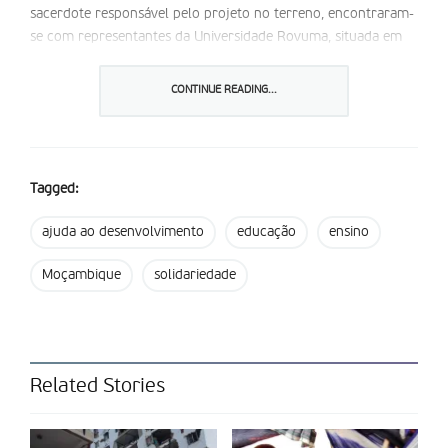
sacerdote responsável pelo projeto no terreno, encontraram-
se com representantes da Universidade Rovuma, situada em
Nampula, com o “objetivo de estabelecer uma possível
parceria para a implementação das formações incluídas no
CONTINUE READING...
projeto”. Essas formações deverão contribuir para “melhorar
a qualidade educativa da escola”. A concretização do projeto
“Inovação educativa” torna-se possível graças ao resultado de
campanhas de solidariedade da família espiritana, de uma
Tagged:
campanha de Natal e do apoio da Misereor, uma organização
sem fins lucrativos.
ajuda ao desenvolvimento
educação
ensino
Partilhar isto:
Moçambique
solidariedade
Related Stories