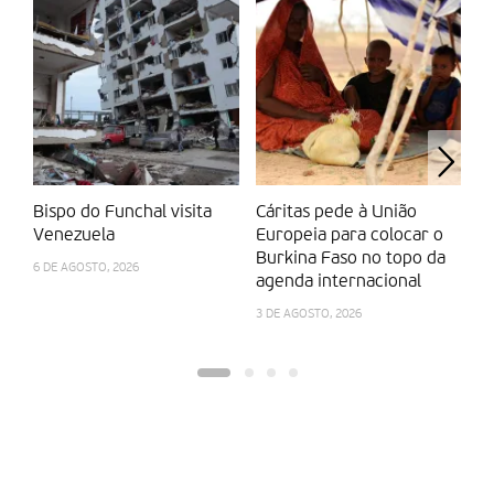
Bispo do Funchal visita
Cáritas pede à União
P
Venezuela
Europeia para colocar o
ve
Burkina Faso no topo da
6 DE AGOSTO, 2026
31
agenda internacional
3 DE AGOSTO, 2026