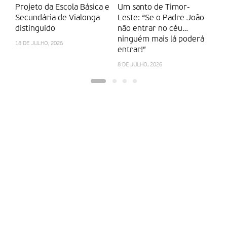
Projeto da Escola Básica e
Um santo de Timor-
M
Secundária de Vialonga
Leste: “Se o Padre João
“c
distinguido
não entrar no céu…
ma
ninguém mais lá poderá
Ca
18 DE JULHO, 2026
entrar!”
14
8 DE JULHO, 2026