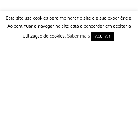
Este site usa cookies para melhorar o site e a sua experiência.
Ao continuar a navegar no site está a concordar em aceitar a
utilização de cookies.
Saber mais
ACEITAR
Delegação Portuguesa do Instituto Missionário da Consolata
Morada:
Rua Francisco Marto, 52, Apartado 5
2496-908 FÁTIMA
Tel.:
249 539 430 / 249 539 460
Emails.:
redacao@fatimamissionaria.pt /
assinaturas@fatimamissionaria.pt
Informações