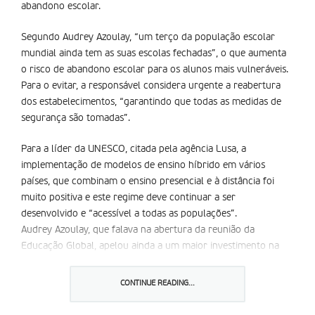
abandono escolar.
Segundo Audrey Azoulay, “um terço da população escolar
mundial ainda tem as suas escolas fechadas”, o que aumenta
o risco de abandono escolar para os alunos mais vulneráveis.
Para o evitar, a responsável considera urgente a reabertura
dos estabelecimentos, “garantindo que todas as medidas de
segurança são tomadas”.
Para a líder da UNESCO, citada pela agência Lusa, a
implementação de modelos de ensino híbrido em vários
países, que combinam o ensino presencial e à distância foi
muito positiva e este regime deve continuar a ser
desenvolvido e “acessível a todas as populações”.
Audrey Azoulay, que falava na abertura da reunião da
Educação Global, apelou ainda a um maior investimento na
educação, um apelo feito também pelo secretário-geral da
Organização das Nações Unidas (ONU), que pediu uma
CONTINUE READING...
“mobilização global ao mais alto nível”, porque a educação
“deve continuar no centro das prioridades”.