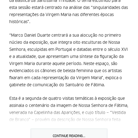
da Basílica da Santíssima Trindade. O tema escolhido para
esta sessão estará centrado na análise das “singularidades das
representações da Virgem Maria nas diferentes épocas
históricas”.
“Marco Daniel Duarte centrará a sua alocução no primeiro
núcleo da exposição, que integra oito esculturas de Nossa
Senhora, esculpidas em Portugal e datadas entre o século XVI
e a atualidade, que apresentam uma síntese da figuração da
Virgem Maria durante aquele período. Neste espaço, são
evidenciados os cânones de beleza feminina que os artistas
fixaram em cada representação da Virgem Maria”, explica o
gabinete de comunicação do Santuário de Fátima.
Esta é a segunda de quatro visitas temáticas à exposição que
assinala o centenário da imagem de Nossa Senhora de Fátima,
venerada na Capelinha das Aparições, e cujo título – “Vestida
de Branco” – provém da descrição de Nossa Senhora feita
pela irmã Lúcia ao padre Manuel Nunes Formigão e padre
Manuel Marques dos Santos, a 8 de julho de 1924, onde a
CONTINUE READING...