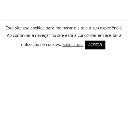
Este site usa cookies para melhorar o site e a sua experiência.
Ao continuar a navegar no site está a concordar em aceitar a
utilização de cookies.
Saber mais
ACEITAR
Delegação Portuguesa do Instituto Missionário da Consolata
Morada:
Rua Francisco Marto, 52, Apartado 5
2496-908 FÁTIMA
Tel.:
249 539 430 / 249 539 460
Emails.:
redacao@fatimamissionaria.pt /
assinaturas@fatimamissionaria.pt