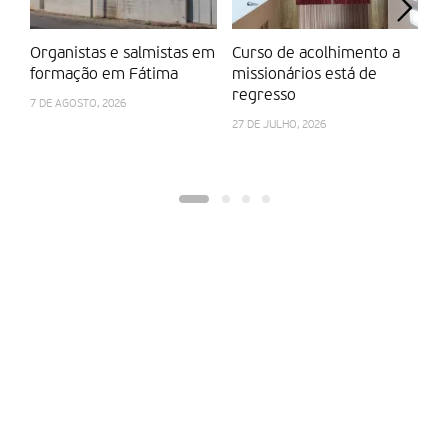
Organistas e salmistas em
Curso de acolhimento a
P
formação em Fátima
missionários está de
r
regresso
7 DE AGOSTO, 2026
10
27 DE JULHO, 2026