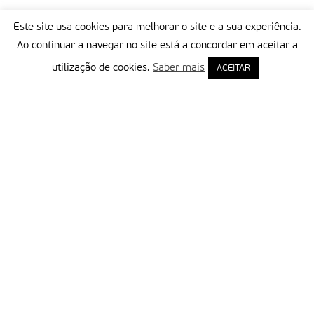
Este site usa cookies para melhorar o site e a sua experiência.
Ao continuar a navegar no site está a concordar em aceitar a
utilização de cookies.
Saber mais
ACEITAR
Delegação Portuguesa do Instituto Missionário da Consolata
Morada:
Rua Francisco Marto, 52, Apartado 5
2496-908 FÁTIMA
Tel.:
249 539 430 / 249 539 460
Emails.:
redacao@fatimamissionaria.pt /
assinaturas@fatimamissionaria.pt
Informações