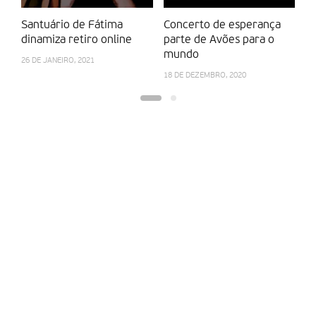
Santuário de Fátima
Concerto de esperança
Mú
dinamiza retiro online
parte de Avões para o
r
mundo
on
26 DE JANEIRO, 2021
18 DE DEZEMBRO, 2020
15