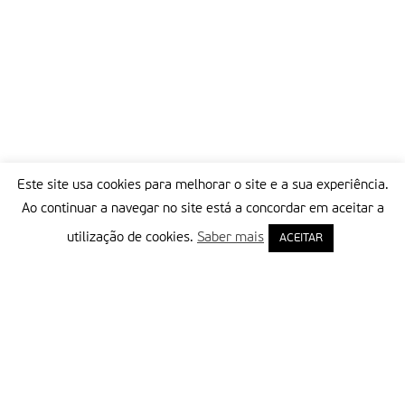
Este site usa cookies para melhorar o site e a sua experiência.
Ao continuar a navegar no site está a concordar em aceitar a
utilização de cookies.
Saber mais
ACEITAR
Delegação Portuguesa do Instituto Missionário da Consolata
Morada:
Rua Francisco Marto, 52, Apartado 5
2496-908 FÁTIMA