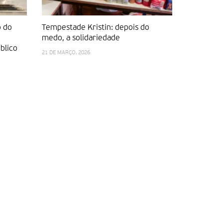
o do
Tempestade Kristin: depois do
Organista 
medo, a solidariedade
romântic
blico
Fátima
21 DE MARÇO, 2026
13 DE MARÇO,