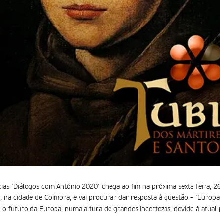
cias ‘Diálogos com António 2020’ chega ao fim na próxima sexta-feira, 26
, na cidade de Coimbra, e vai procurar dar resposta à questão – ‘Europa,
r o futuro da Europa, numa altura de grandes incertezas, devido à atual