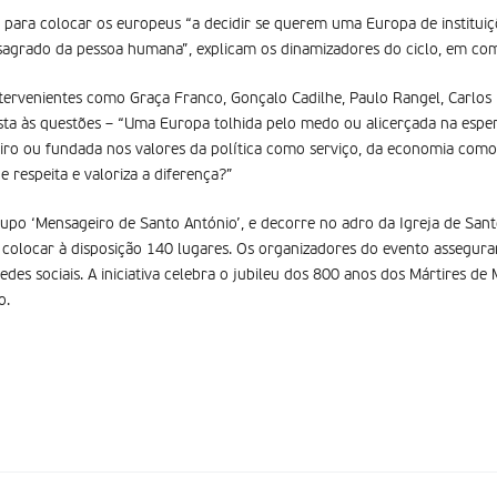
ão para colocar os europeus “a decidir se querem uma Europa de institui
 sagrado da pessoa humana”, explicam os dinamizadores do ciclo, em co
ntervenientes como Graça Franco, Gonçalo Cadilhe, Paulo Rangel, Carlos F
sta às questões – “Uma Europa tolhida pelo medo ou alicerçada na esp
iro ou fundada nos valores da política como serviço, da economia como
respeita e valoriza a diferença?”
rupo ‘Mensageiro de Santo António’, e decorre no adro da Igreja de Sant
colocar à disposição 140 lugares. Os organizadores do evento assegura
edes sociais. A iniciativa celebra o jubileu dos 800 anos dos Mártires d
o.