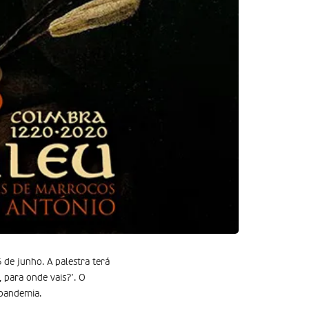
 de junho. A palestra terá
 para onde vais?’. O
 pandemia.