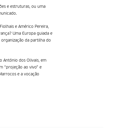
ções e estruturas, ou uma
municado.
iolhais e Américo Pereira,
erança? Uma Europa guiada e
 organização da partilha do
o António dos Olivais, em
m “projeção ao vivo” e
e Marrocos e a vocação