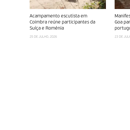
Acampamento escutista em
Manife
Coimbra reúne participantes da
Goa par
Suíça e Roménia
portugu
25 DE JULHO, 2026
23 DE JUL