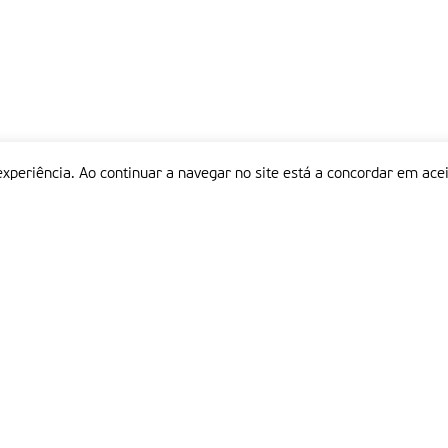
experiência. Ao continuar a navegar no site está a concordar em acei
Informações
P
QUEM SOMOS
ESTATUTO EDITORIAL
Em
FICHA TÉCNICA
LINKS
POLÍTICA DE PRIVACIDADE