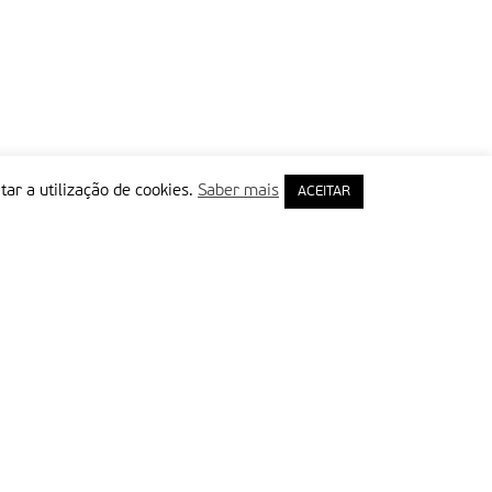
tar a utilização de cookies.
Saber mais
ACEITAR
rimeiro Nome
ail
Leia e aceite a Política de Privacidade