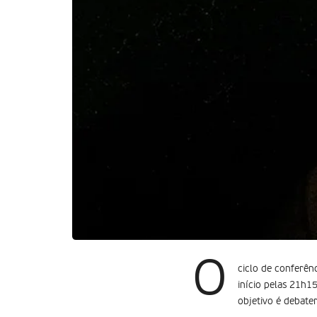
O
ciclo de conferên
início pelas 21h15
objetivo é debate