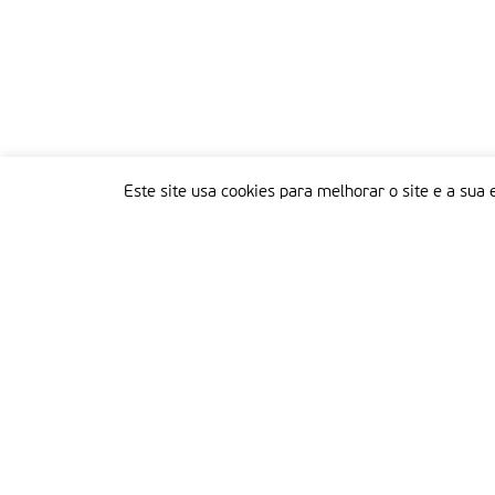
Este site usa cookies para melhorar o site e a sua 
Delegação Portuguesa do Instituto Missionário da Consolata
Morada:
Rua Francisco Marto, 52, Apartado 5
2496-908 FÁTIMA
Tel.:
249 539 430 / 249 539 460