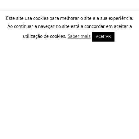
Este site usa cookies para melhorar o site e a sua experiência.
Ao continuar a navegar no site está a concordar em aceitar a
utilização de cookies.
Saber mais
ACEITAR
Delegação Portuguesa do Instituto Missionário da Consolata
Morada:
Rua Francisco Marto, 52, Apartado 5
2496-908 FÁTIMA
Tel.:
249 539 430 / 249 539 460
Emails.:
redacao@fatimamissionaria.pt /
assinaturas@fatimamissionaria.pt
Informações