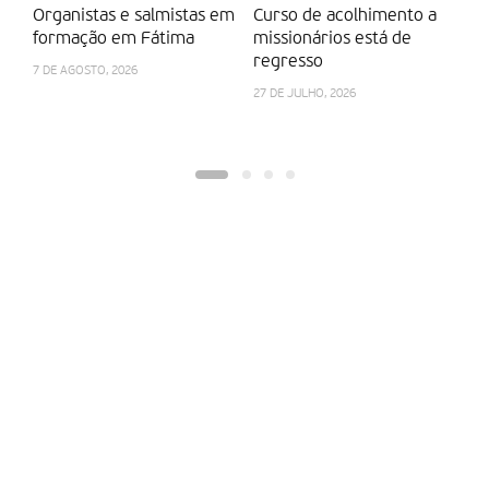
Organistas e salmistas em
Curso de acolhimento a
P
formação em Fátima
missionários está de
r
regresso
7 DE AGOSTO, 2026
10
27 DE JULHO, 2026