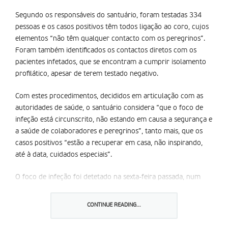
Segundo os responsáveis do santuário, foram testadas 334
pessoas e os casos positivos têm todos ligação ao coro, cujos
elementos “não têm qualquer contacto com os peregrinos”.
Foram também identificados os contactos diretos com os
pacientes infetados, que se encontram a cumprir isolamento
profilático, apesar de terem testado negativo.
Com estes procedimentos, decididos em articulação com as
autoridades de saúde, o santuário considera “que o foco de
infeção está circunscrito, não estando em causa a segurança e
a saúde de colaboradores e peregrinos”, tanto mais, que os
casos positivos “estão a recuperar em casa, não inspirando,
até à data, cuidados especiais”.
O foco de infeção foi detetado na sexta-feira passada, num
dos elementos do coro. Os primeiros testes detetaram 16
casos positivos, todos pertencentes ao grupo coral, que
CONTINUE READING...
costuma atuar numa sala situada na colunata do Santuário de
Fátima, mas protegida do exterior por um vidro.