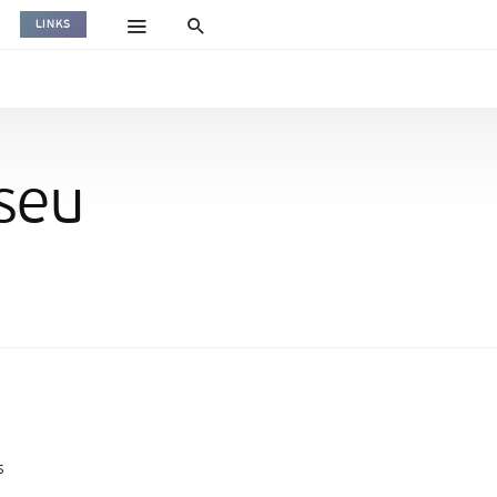
LINKS
seu
s