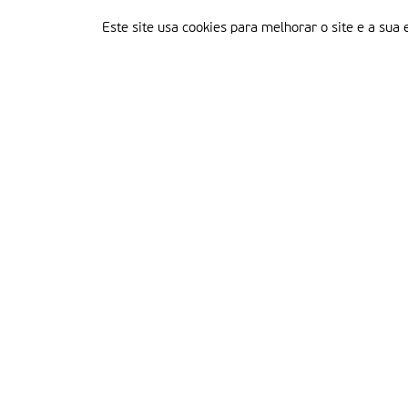
Este site usa cookies para melhorar o site e a sua 
Delegação Portuguesa do Instituto Missionário da Consolata
Morada:
Rua Francisco Marto, 52, Apartado 5
2496-908 FÁTIMA
Tel.:
249 539 430 / 249 539 460
Emails.:
redacao@fatimamissionaria.pt /
assinaturas@fatimamissionaria.pt