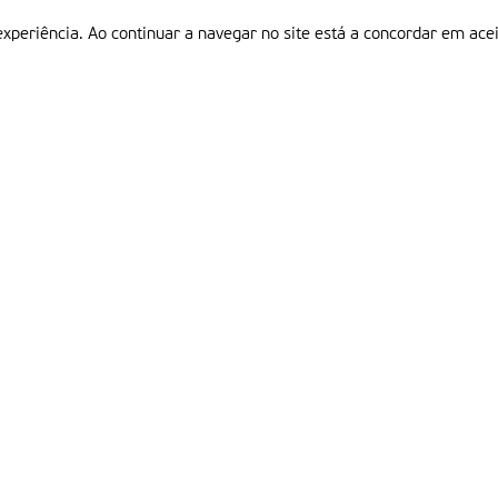
experiência. Ao continuar a navegar no site está a concordar em acei
Informações
P
QUEM SOMOS
ESTATUTO EDITORIAL
Em
FICHA TÉCNICA
LINKS
POLÍTICA DE PRIVACIDADE
CONTACTOS