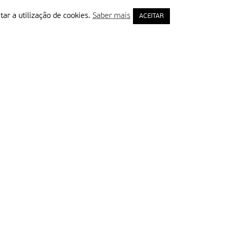
tar a utilização de cookies.
Saber mais
ACEITAR
rimeiro Nome
ail
Leia e aceite a Política de Privacidade