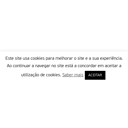
Este site usa cookies para melhorar o site e a sua experiência.
Ao continuar a navegar no site está a concordar em aceitar a
utilização de cookies.
Saber mais
ACEITAR
Delegação Portuguesa do Instituto Missionário da Consolata
Morada:
Rua Francisco Marto, 52, Apartado 5
2496-908 FÁTIMA