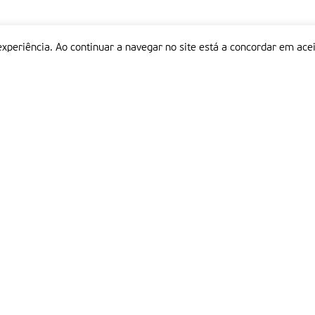
experiência. Ao continuar a navegar no site está a concordar em acei
Informações
P
QUEM SOMOS
ESTATUTO EDITORIAL
Em
FICHA TÉCNICA
LINKS
POLÍTICA DE PRIVACIDADE
CONTACTOS