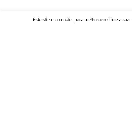
Este site usa cookies para melhorar o site e a sua 
Delegação Portuguesa do Instituto Missionário da Consolata
Morada:
Rua Francisco Marto, 52, Apartado 5
2496-908 FÁTIMA
Tel.:
249 539 430 / 249 539 460
Emails.:
redacao@fatimamissionaria.pt /
assinaturas@fatimamissionaria.pt