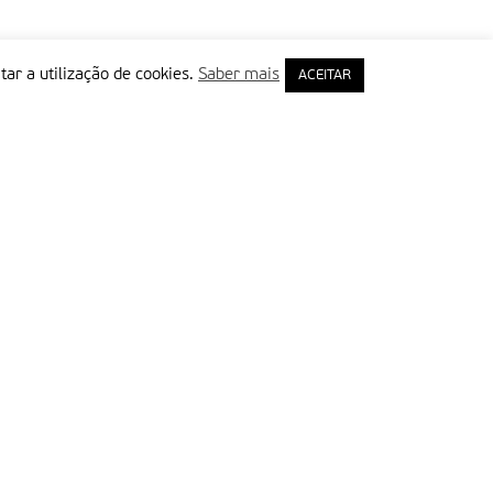
tar a utilização de cookies.
Saber mais
ACEITAR
rimeiro Nome
ail
Leia e aceite a Política de Privacidade