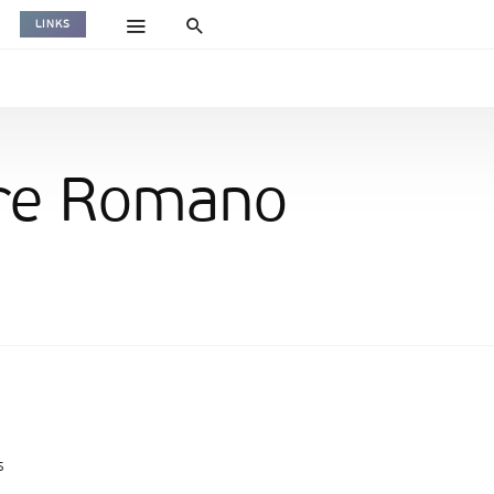
LINKS
ore Romano
s