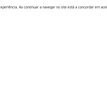
experiência. Ao continuar a navegar no site está a concordar em acei
Informações
P
QUEM SOMOS
ESTATUTO EDITORIAL
Em
FICHA TÉCNICA
LINKS
POLÍTICA DE PRIVACIDADE
CONTACTOS