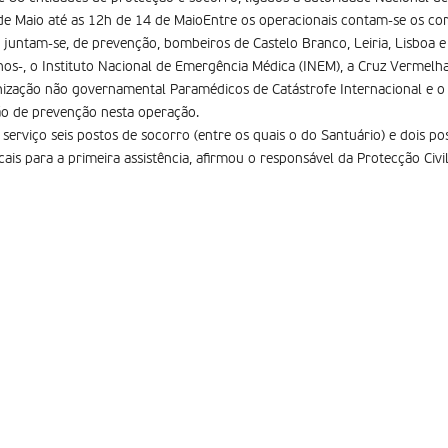
de Maio até as 12h de 14 de MaioEntre os operacionais contam-se os c
s juntam-se, de prevenção, bombeiros de Castelo Branco, Leiria, Lisboa e 
os-, o Instituto Nacional de Emergência Médica (INEM), a Cruz Vermelh
anização não governamental Paramédicos de Catástrofe Internacional e 
ão de prevenção nesta operação.
o serviço seis postos de socorro (entre os quais o do Santuário) e dois 
cais para a primeira assistência, afirmou o responsável da Protecção Civ