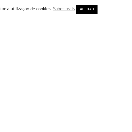
tar a utilização de cookies.
Saber mais
ACEITAR
rimeiro Nome
ail
Leia e aceite a Política de Privacidade