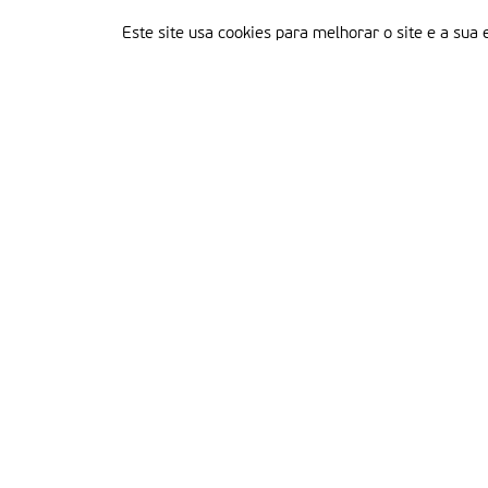
Este site usa cookies para melhorar o site e a sua 
Delegação Portuguesa do Instituto Missionário da Consolata
Morada:
Rua Francisco Marto, 52, Apartado 5
2496-908 FÁTIMA
Tel.:
249 539 430 / 249 539 460
Emails.:
redacao@fatimamissionaria.pt /
assinaturas@fatimamissionaria.pt