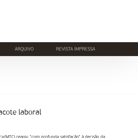
ARQUIVO
REVISTA IMPRESSA
cote laboral
ca/MTC) reagiu “com profunda satisfação” à decisão da