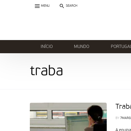
MENU
SEARCH
INÍCIO
MUNDO
PORTUGA
traba
Trab
BY
7MARG
A equipa