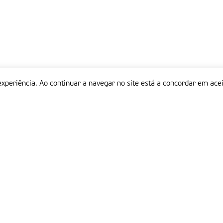
experiência. Ao continuar a navegar no site está a concordar em acei
Informações
P
QUEM SOMOS
ESTATUTO EDITORIAL
Em
FICHA TÉCNICA