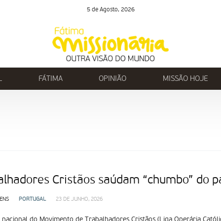
5 de Agosto, 2026
L
FÁTIMA
OPINIÃO
MISSÃO HOJE
alhadores Cristãos saúdam “chumbo” do pa
ENS
PORTUGAL
23 DE JUNHO, 2026
 nacional do Movimento de Trabalhadores Cristãos (Liga Operária Católi