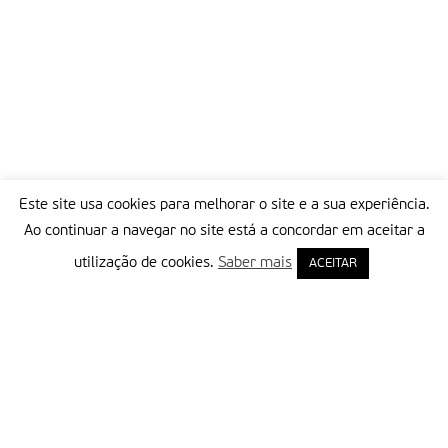
Este site usa cookies para melhorar o site e a sua experiência.
Ao continuar a navegar no site está a concordar em aceitar a
utilização de cookies.
Saber mais
ACEITAR
Delegação Portuguesa do Instituto Missionário da Consolata
Morada:
Rua Francisco Marto, 52, Apartado 5
2496-908 FÁTIMA