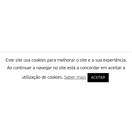
Este site usa cookies para melhorar o site e a sua experiência.
Ao continuar a navegar no site está a concordar em aceitar a
utilização de cookies.
Saber mais
ACEITAR
Delegação Portuguesa do Instituto Missionário da Consolata
Morada:
Rua Francisco Marto, 52, Apartado 5
2496-908 FÁTIMA