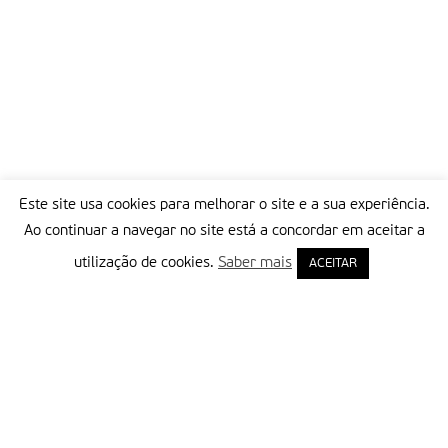
Este site usa cookies para melhorar o site e a sua experiência.
Ao continuar a navegar no site está a concordar em aceitar a
utilização de cookies.
Saber mais
ACEITAR
Delegação Portuguesa do Instituto Missionário da Consolata
Morada:
Rua Francisco Marto, 52, Apartado 5
2496-908 FÁTIMA