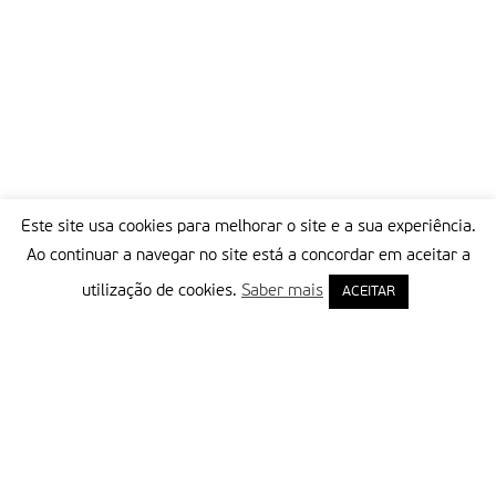
Este site usa cookies para melhorar o site e a sua experiência.
Ao continuar a navegar no site está a concordar em aceitar a
utilização de cookies.
Saber mais
ACEITAR
Delegação Portuguesa do Instituto Missionário da Consolata
Morada:
Rua Francisco Marto, 52, Apartado 5
2496-908 FÁTIMA