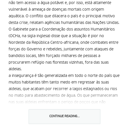
não tem acesso a água potável e, por isso, está altamente
vulnerável à ameaça de doenças mortais com origem
aquática. O conflito que dilacera o país é o principal motivo
desta crise, relatam agências humanitárias das Nações Unidas.
O Gabinete para a Coordenação dos assuntos Humanitários
(OCHa, na sigla inglesa) disse que a situação é pior no
Nordeste da República Centro-africana, onde combates entre
forças do Governo e rebeldes, juntamente com ataques de
bandidos locais, têm forçado milhares de pessoas a
procurarem refúgio nas florestas vizinhas, fora das suas
aldeias.
a insegurança é tão generalizada em todo o norte do país que
muitos habitantes têm tanto medo em regressar às suas
aldeias, que acabam por recorrer a lagos estagnados ou rios
no mato para abastecimento de água. Os que permaneceram
nas suas aldeias enfrentam o perigo de poços que não
funcionam mal ou não dão qualquer água.
CONTINUE READING...
Partilhar isto: