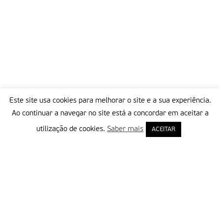
Este site usa cookies para melhorar o site e a sua experiência.
Ao continuar a navegar no site está a concordar em aceitar a
utilização de cookies.
Saber mais
ACEITAR
Delegação Portuguesa do Instituto Missionário da Consolata
Morada:
Rua Francisco Marto, 52, Apartado 5
2496-908 FÁTIMA