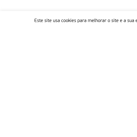
Este site usa cookies para melhorar o site e a sua 
Delegação Portuguesa do Instituto Missionário da Consolata
Morada:
Rua Francisco Marto, 52, Apartado 5
2496-908 FÁTIMA
Tel.:
249 539 430 / 249 539 460
Emails.:
redacao@fatimamissionaria.pt /
assinaturas@fatimamissionaria.pt