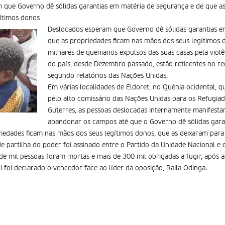
 que Governo dê sólidas garantias em matéria de segurança e de que as
ítimos donos
Deslocados esperam que Governo dê sólidas garantias e
que as propriedades ficam nas mãos dos seus legítimos 
milhares de quenianos expulsos das suas casas pela viol
do país, desde Dezembro passado, estão reticentes no reg
segundo relatórios das Nações Unidas.
Em várias localidades de Eldoret, no Quénia ocidental, q
pelo alto comissário das Nações Unidas para os Refugia
Guterres, as pessoas deslocadas internamente manifesta
abandonar os campos até que o Governo dê sólidas gara
iedades ficam nas mãos dos seus legítimos donos, que as deixaram para t
e partilha do poder foi assinado entre o Partido da Unidade Nacional 
 de mil pessoas foram mortas e mais de 300 mil obrigadas a fugir, após 
 foi declarado o vencedor face ao líder da oposição, Raila Odinga.