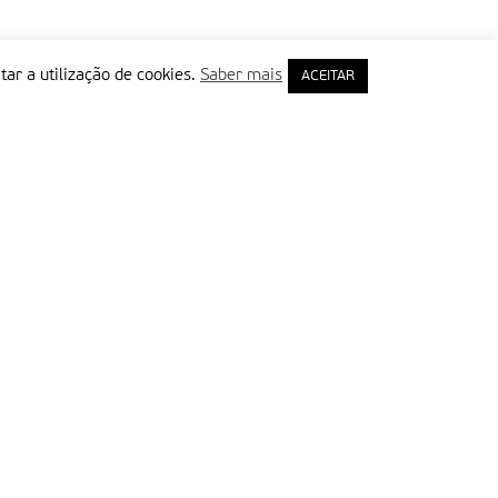
tar a utilização de cookies.
Saber mais
ACEITAR
rimeiro Nome
ail
Leia e aceite a Política de Privacidade