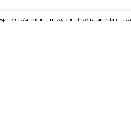
experiência. Ao continuar a navegar no site está a concordar em acei
Informações
P
QUEM SOMOS
ESTATUTO EDITORIAL
Em
FICHA TÉCNICA
LINKS
POLÍTICA DE PRIVACIDADE
CONTACTOS