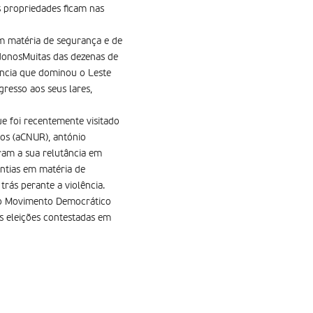
 propriedades ficam nas
m matéria de segurança e de
donosMuitas das dezenas de
ência que dominou o Leste
resso aos seus lares,
ue foi recentemente visitado
dos (aCNUR), antónio
ram a sua relutância em
ntias em matéria de
rás perante a violência.
e o Movimento Democrático
as eleições contestadas em