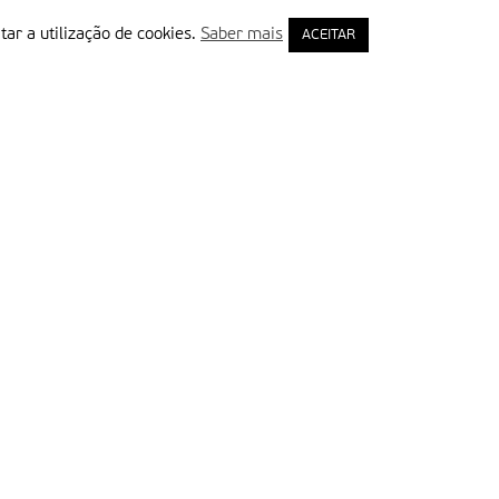
tar a utilização de cookies.
Saber mais
ACEITAR
rimeiro Nome
ail
Leia e aceite a Política de Privacidade