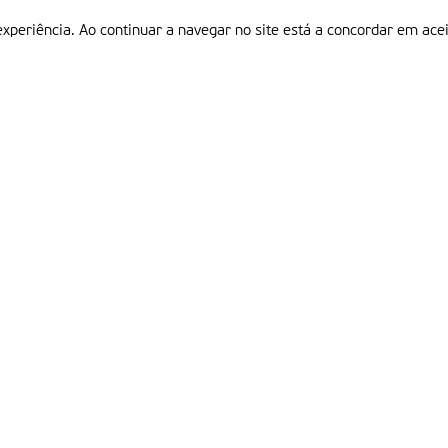
experiência. Ao continuar a navegar no site está a concordar em acei
Informações
P
QUEM SOMOS
ESTATUTO EDITORIAL
Em
FICHA TÉCNICA
LINKS
POLÍTICA DE PRIVACIDADE
CONTACTOS