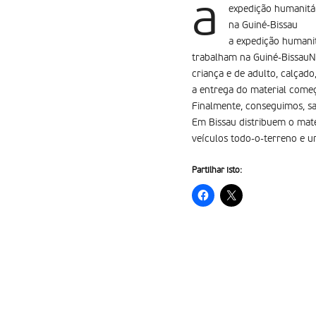
a
expedição humanitár
na Guiné-Bissau
a expedição humanit
trabalham na Guiné-BissauNo
criança e de adulto, calçado,
a entrega do material começ
Finalmente, conseguimos, sa
Em Bissau distribuem o mate
veículos todo-o-terreno e 
Partilhar isto: