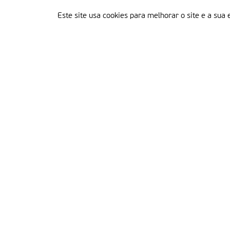
Este site usa cookies para melhorar o site e a sua 
Delegação Portuguesa do Instituto Missionário da Consolata
Morada:
Rua Francisco Marto, 52, Apartado 5
2496-908 FÁTIMA
Tel.:
249 539 430 / 249 539 460
Emails.:
redacao@fatimamissionaria.pt /
assinaturas@fatimamissionaria.pt