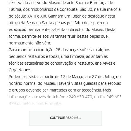
reserva do acervo do Museu de arte Sacra e Etnologia de
Fátima, dos missionários da Consolata. São 30, na sua maioria
do século XVIII e XIX. Ganham um lugar de destaque nesta
altura da Semana Santa apenas por falta de espaço na
exposição permanente, salienta o director do Museu. Desta
forma, permite-se aos visitantes fruir destas peças que,
normalmente não vêm.
Para montar a exposição, 26 das peças sofreram alguns
pequenos restauros e todas, uma limpeza, adiantam as
técnicas estagiárias de conservação e restauro, ana Alves e
Olga Nobre.
Podem ser vistas a partir de 17 de Março, até 27 de Julho, no
horário normal do Museu. Haverá visitas guiadas para escolas
e grupos devendo ser marcadas com antecedência. Mais
informações através do telefone
249 539 470
, do fax 249 593
479 ou pelo
e-mail
. E no
site
.
Partilhar isto:
CONTINUE READING...