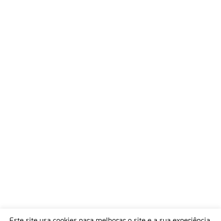
Este site usa cookies para melhorar o site e a sua experiência.