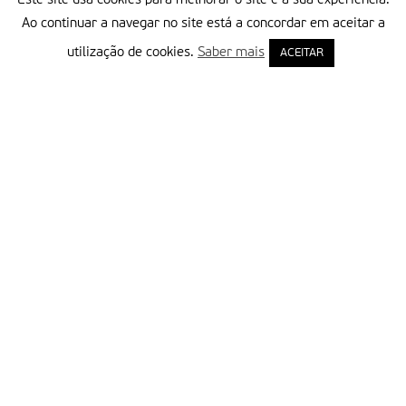
Ao continuar a navegar no site está a concordar em aceitar a
utilização de cookies.
Saber mais
ACEITAR
Delegação Portuguesa do Instituto Missionário da Consolata
Morada:
Rua Francisco Marto, 52, Apartado 5
2496-908 FÁTIMA
Tel.:
249 539 430 / 249 539 460
Emails.:
redacao@fatimamissionaria.pt /
assinaturas@fatimamissionaria.pt
Informações
Primeiro Nome