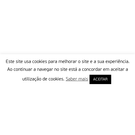
Este site usa cookies para melhorar o site e a sua experiência.
Ao continuar a navegar no site está a concordar em aceitar a
utilização de cookies.
Saber mais
ACEITAR
Delegação Portuguesa do Instituto Missionário da Consolata
Morada:
Rua Francisco Marto, 52, Apartado 5
2496-908 FÁTIMA