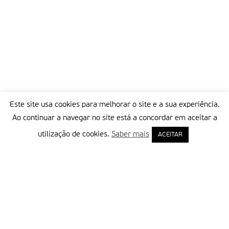
Este site usa cookies para melhorar o site e a sua experiência.
Ao continuar a navegar no site está a concordar em aceitar a
utilização de cookies.
Saber mais
ACEITAR
Delegação Portuguesa do Instituto Missionário da Consolata
Morada:
Rua Francisco Marto, 52, Apartado 5
2496-908 FÁTIMA