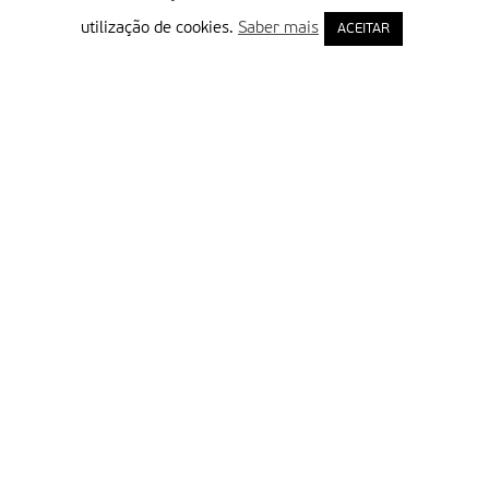
utilização de cookies.
Saber mais
ACEITAR
Delegação Portuguesa do Instituto Missionário da Consolata
Morada:
Rua Francisco Marto, 52, Apartado 5
2496-908 FÁTIMA
Tel.:
249 539 430 / 249 539 460
Emails.:
redacao@fatimamissionaria.pt /
assinaturas@fatimamissionaria.pt
Informações
Primeiro Nome