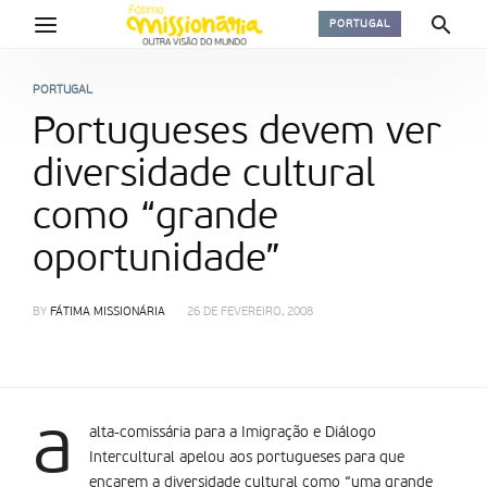
PORTUGAL
PORTUGAL
Portugueses devem ver
diversidade cultural
como “grande
oportunidade”
BY
FÁTIMA MISSIONÁRIA
26 DE FEVEREIRO, 2008
a
alta-comissária para a Imigração e Diálogo
Intercultural apelou aos portugueses para que
encarem a diversidade cultural como “uma grande