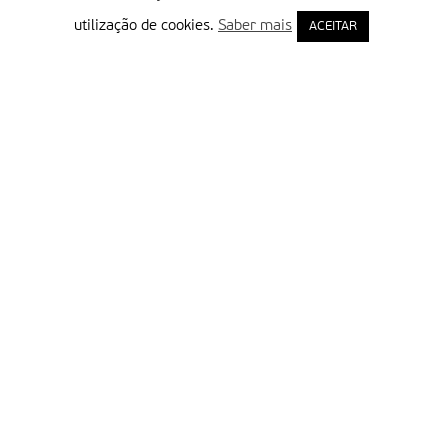
utilização de cookies.
Saber mais
ACEITAR
Delegação Portuguesa do Instituto Missionário da Consolata
Morada:
Rua Francisco Marto, 52, Apartado 5
2496-908 FÁTIMA
Tel.:
249 539 430 / 249 539 460
Emails.:
redacao@fatimamissionaria.pt /
assinaturas@fatimamissionaria.pt
Informações
Primeiro Nome