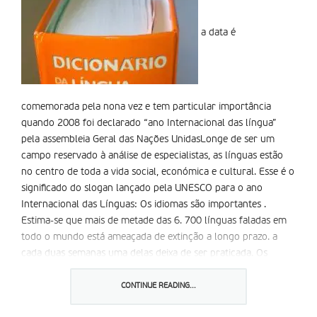
a data é
comemorada pela nona vez e tem particular importância
quando 2008 foi declarado “ano Internacional das língua”
pela assembleia Geral das Nações UnidasLonge de ser um
campo reservado à análise de especialistas, as línguas estão
no centro de toda a vida social, económica e cultural. Esse é o
significado do slogan lançado pela UNESCO para o ano
Internacional das Línguas: Os idiomas são importantes .
Estima-se que mais de metade das 6. 700 línguas faladas em
todo o mundo está ameaçada de extinção a longo prazo. a
cada duas semanas uma delas deixa de ser praticada. Os
especialistas estimam ainda que 96 por cento das línguas
existentes são faladas por apenas 4 por cento da população
CONTINUE READING...
mundial.