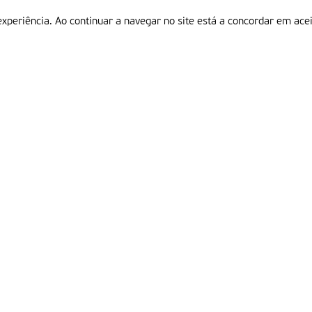
experiência. Ao continuar a navegar no site está a concordar em acei
Informações
P
QUEM SOMOS
ESTATUTO EDITORIAL
Em
FICHA TÉCNICA
LINKS
POLÍTICA DE PRIVACIDADE
CONTACTOS