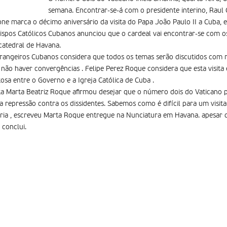
semana. Encontrar-se-á com o presidente interino, Raul 
one marca o décimo aniversário da visita do Papa João Paulo II a Cuba, 
ispos Católicos Cubanos anunciou que o cardeal vai encontrar-se com o
catedral de Havana.
rangeiros Cubanos considera que todos os temas serão discutidos com re
não haver convergências . Felipe Perez Roque considera que esta visit
osa entre o Governo e a Igreja Católica de Cuba .
sta Marta Beatriz Roque afirmou desejar que o número dois do Vaticano 
da repressão contra os dissidentes. Sabemos como é difícil para um visit
ria , escreveu Marta Roque entregue na Nunciatura em Havana. apesar d
 conclui.