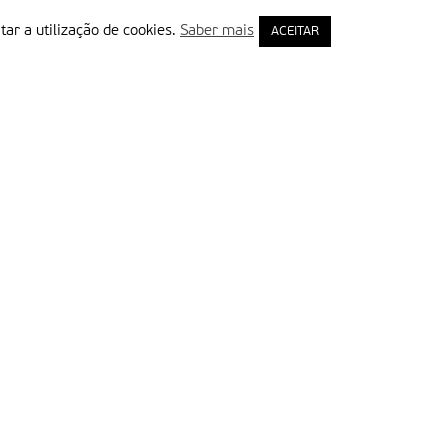
tar a utilização de cookies.
Saber mais
ACEITAR
rimeiro Nome
ail
Leia e aceite a Política de Privacidade