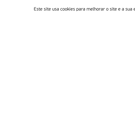
Este site usa cookies para melhorar o site e a sua 
Delegação Portuguesa do Instituto Missionário da Consolata
Morada:
Rua Francisco Marto, 52, Apartado 5
2496-908 FÁTIMA
Tel.:
249 539 430 / 249 539 460
Emails.:
redacao@fatimamissionaria.pt /
assinaturas@fatimamissionaria.pt