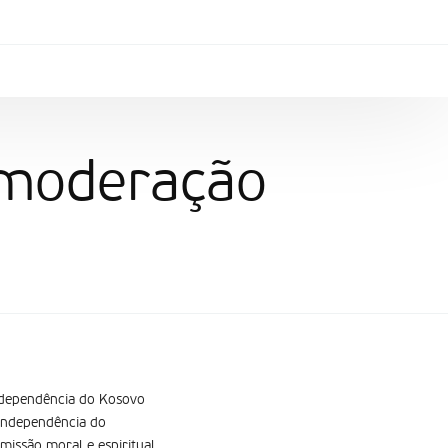
à moderação
independência do Kosovo
 independência do
issão moral e espiritual,