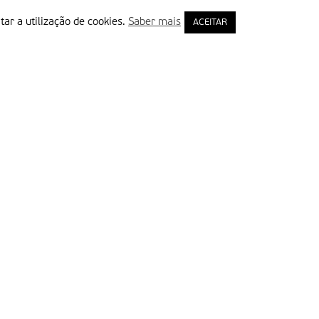
tar a utilização de cookies.
Saber mais
ACEITAR
rimeiro Nome
ail
Leia e aceite a Política de Privacidade