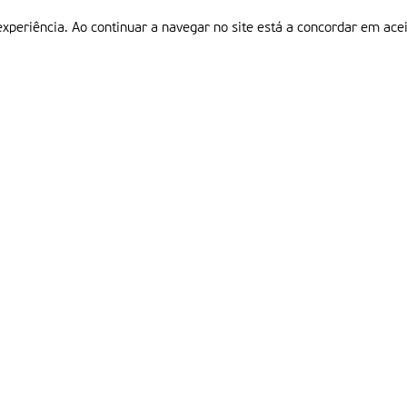
experiência. Ao continuar a navegar no site está a concordar em acei
Informações
P
QUEM SOMOS
ESTATUTO EDITORIAL
Em
FICHA TÉCNICA
LINKS
POLÍTICA DE PRIVACIDADE
CONTACTOS