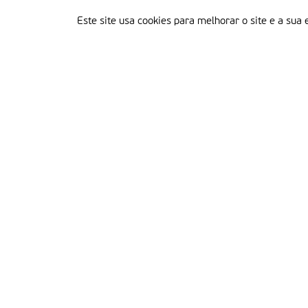
Este site usa cookies para melhorar o site e a sua 
Delegação Portuguesa do Instituto Missionário da Consolata
Morada:
Rua Francisco Marto, 52, Apartado 5
2496-908 FÁTIMA
Tel.:
249 539 430 / 249 539 460
Emails.:
redacao@fatimamissionaria.pt /
assinaturas@fatimamissionaria.pt