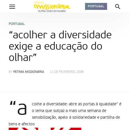
PORTUGAL
PORTUGAL
“acolher a diversidade
exige a educação do
olhar”
BY
FÁTIMA MISSIONÁRIA
11 DE FEVEREIRO, 2008
“a
colhe a diversidade: abre as portas à igualdade” é
o lema que subjaz a mais uma semana de
sensibilização, apelo à solidariedade e partilha de
bens e afectos