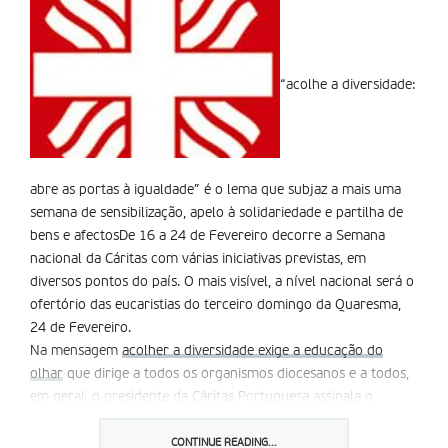
“acolhe a diversidade:
abre as portas à igualdade” é o lema que subjaz a mais uma
semana de sensibilização, apelo à solidariedade e partilha de
bens e afectosDe 16 a 24 de Fevereiro decorre a Semana
nacional da Cáritas com várias iniciativas previstas, em
diversos pontos do país. O mais visível, a nível nacional será o
ofertório das eucaristias do terceiro domingo da Quaresma,
24 de Fevereiro.
Na mensagem
acolher a diversidade exige a educação do
olhar
que dirige a todos os organismos diocesanos e a todos,
em geral, o presidente da Cáritas Portuguesa assinala o
trabalho desenvolvido ao lado dos que mais precisam.
Os empobrecidos pelo nosso moderno ‘estilo de vida
CONTINUE READING...