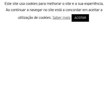
Este site usa cookies para melhorar o site e a sua experiência.
Ao continuar a navegar no site está a concordar em aceitar a
utilização de cookies.
Saber mais
ACEITAR
Delegação Portuguesa do Instituto Missionário da Consolata
Morada:
Rua Francisco Marto, 52, Apartado 5
2496-908 FÁTIMA
Tel.:
249 539 430 / 249 539 460
Emails.:
redacao@fatimamissionaria.pt /
assinaturas@fatimamissionaria.pt
Informações