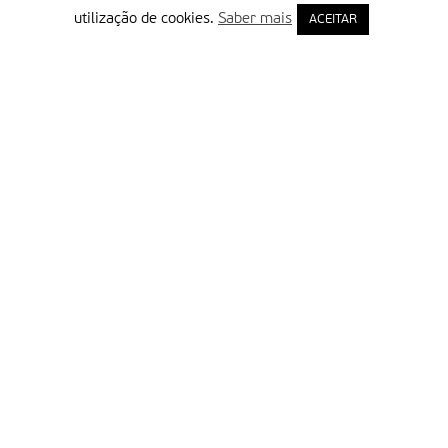
utilização de cookies.
Saber mais
ACEITAR
Delegação Portuguesa do Instituto Missionário da Consolata
Morada:
Rua Francisco Marto, 52, Apartado 5
2496-908 FÁTIMA
Tel.:
249 539 430 / 249 539 460
Emails.:
redacao@fatimamissionaria.pt /
assinaturas@fatimamissionaria.pt
Informações
Primeiro Nome