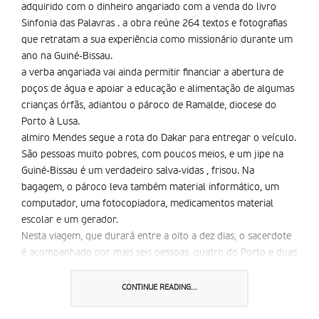
adquirido com o dinheiro angariado com a venda do livro
Sinfonia das Palavras . a obra reúne 264 textos e fotografias
que retratam a sua experiência como missionário durante um
ano na Guiné-Bissau.
a verba angariada vai ainda permitir financiar a abertura de
poços de água e apoiar a educação e alimentação de algumas
crianças órfãs, adiantou o pároco de Ramalde, diocese do
Porto à Lusa.
almiro Mendes segue a rota do Dakar para entregar o veículo.
São pessoas muito pobres, com poucos meios, e um jipe na
Guiné-Bissau é um verdadeiro salva-vidas , frisou. Na
bagagem, o pároco leva também material informático, um
computador, uma fotocopiadora, medicamentos material
escolar e um gerador.
Nesta viagem, que durará entre a oito a dez dias, o sacerdote
é acompanhado por mais seis pessoas, quatro do Porto e duas
de Lisboa, que já participaram em missões em África. Entre
elas, duas enfermeiras do hospital de São João, Porto,
CONTINUE READING...
responsáveis por uma associação de apoio a meninos
africanos órfãos.