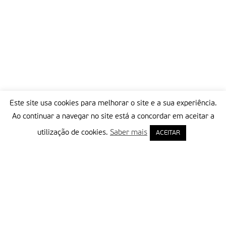
Este site usa cookies para melhorar o site e a sua experiência.
Ao continuar a navegar no site está a concordar em aceitar a
utilização de cookies.
Saber mais
ACEITAR
Delegação Portuguesa do Instituto Missionário da Consolata
Morada:
Rua Francisco Marto, 52, Apartado 5
2496-908 FÁTIMA