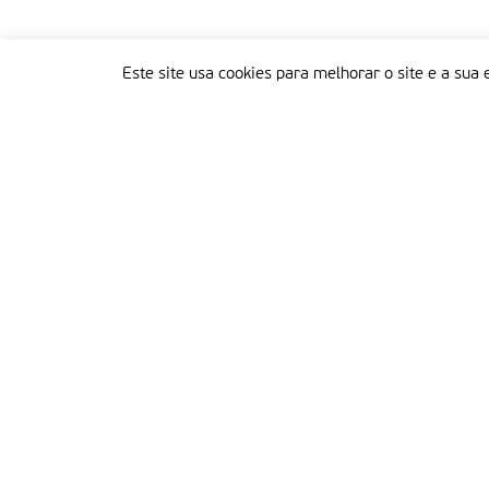
Este site usa cookies para melhorar o site e a sua 
Delegação Portuguesa do Instituto Missionário da Consolata
Morada:
Rua Francisco Marto, 52, Apartado 5
2496-908 FÁTIMA
Tel.:
249 539 430 / 249 539 460
Emails.:
redacao@fatimamissionaria.pt /
assinaturas@fatimamissionaria.pt