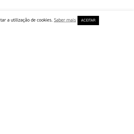
tar a utilização de cookies.
Saber mais
ACEITAR
rimeiro Nome
ail
Leia e aceite a Política de Privacidade