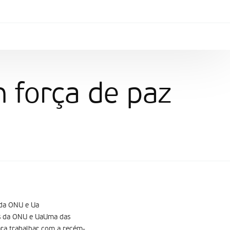
 força de paz
 da ONU e Ua
is da ONU e UaUma das
para trabalhar com a recém-