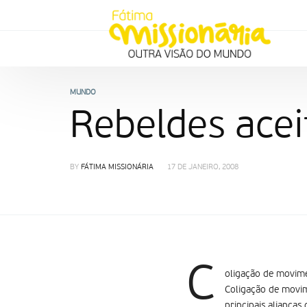
MUNDO
Rebeldes acei
BY
FÁTIMA MISSIONÁRIA
17 DE JANEIRO, 2008
C
oligação de movime
Coligação de movim
principais aliança