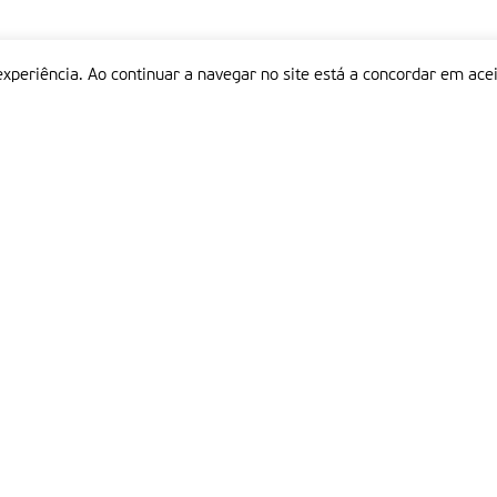
experiência. Ao continuar a navegar no site está a concordar em acei
Informações
P
QUEM SOMOS
ESTATUTO EDITORIAL
Em
FICHA TÉCNICA
LINKS
POLÍTICA DE PRIVACIDADE
CONTACTOS