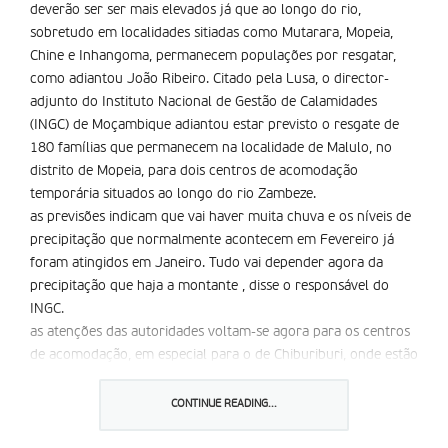
deverão ser ser mais elevados já que ao longo do rio,
sobretudo em localidades sitiadas como Mutarara, Mopeia,
Chine e Inhangoma, permanecem populações por resgatar,
como adiantou João Ribeiro. Citado pela Lusa, o director-
adjunto do Instituto Nacional de Gestão de Calamidades
(INGC) de Moçambique adiantou estar previsto o resgate de
180 famílias que permanecem na localidade de Malulo, no
distrito de Mopeia, para dois centros de acomodação
temporária situados ao longo do rio Zambeze.
as previsões indicam que vai haver muita chuva e os níveis de
precipitação que normalmente acontecem em Fevereiro já
foram atingidos em Janeiro. Tudo vai depender agora da
precipitação que haja a montante , disse o responsável do
INGC.
as atenções das autoridades voltam-se agora para os centros
de acomodação, em especial para o de Chiburiburi, onde estão
concentradas quase 800 pessoas que fugiram de uma das
ilhas do Zambeze.com a entrada de muitas pessoas nos
CONTINUE READING...
últimos dias, está a começar a sentir-se falta de comida e de
lonas para abrigos.