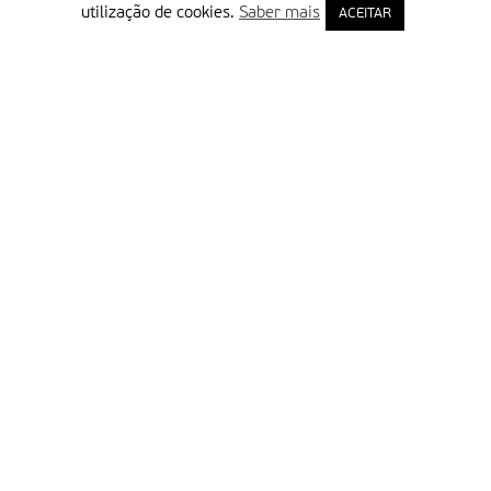
utilização de cookies.
Saber mais
ACEITAR
Delegação Portuguesa do Instituto Missionário da Consolata
Morada:
Rua Francisco Marto, 52, Apartado 5
2496-908 FÁTIMA
Tel.:
249 539 430 / 249 539 460
Emails.:
redacao@fatimamissionaria.pt /
assinaturas@fatimamissionaria.pt
Informações
Primeiro Nome