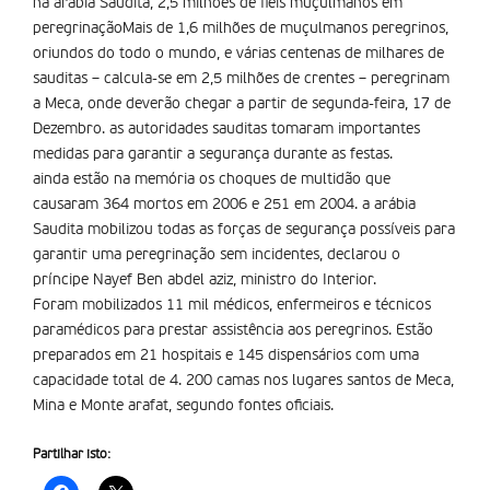
na arábia Saudita, 2,5 milhões de fieis muçulmanos em
peregrinaçãoMais de 1,6 milhões de muçulmanos peregrinos,
oriundos do todo o mundo, e várias centenas de milhares de
sauditas – calcula-se em 2,5 milhões de crentes – peregrinam
a Meca, onde deverão chegar a partir de segunda-feira, 17 de
Dezembro. as autoridades sauditas tomaram importantes
medidas para garantir a segurança durante as festas.
ainda estão na memória os choques de multidão que
causaram 364 mortos em 2006 e 251 em 2004. a arábia
Saudita mobilizou todas as forças de segurança possíveis para
garantir uma peregrinação sem incidentes, declarou o
príncipe Nayef Ben abdel aziz, ministro do Interior.
Foram mobilizados 11 mil médicos, enfermeiros e técnicos
paramédicos para prestar assistência aos peregrinos. Estão
preparados em 21 hospitais e 145 dispensários com uma
capacidade total de 4. 200 camas nos lugares santos de Meca,
Mina e Monte arafat, segundo fontes oficiais.
Partilhar isto: