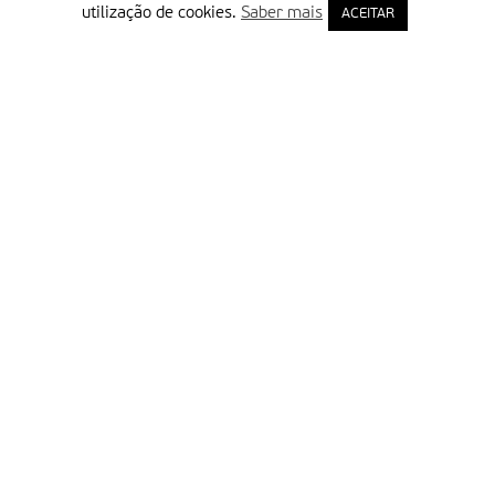
utilização de cookies.
Saber mais
ACEITAR
Delegação Portuguesa do Instituto Missionário da Consolata
Morada:
Rua Francisco Marto, 52, Apartado 5
2496-908 FÁTIMA
Tel.:
249 539 430 / 249 539 460
Emails.:
redacao@fatimamissionaria.pt /
assinaturas@fatimamissionaria.pt
Informações
Primeiro Nome