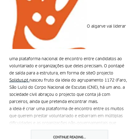
O algarve vai liderar
uma plataforma nacional de encontro entre candidatos ao
voluntariado e organizações que deles precisam. O pontapé
de saída para a estrutura, em forma de siteO projecto
Solidus.pt
nasceu fruto da ideia do agrupamento 1172 (Faro,
São Luís) do Corpo Nacional de Escutas (CNE), há um ano. a
sociedade civil abraçou o projecto que conta já com
parceiros, ainda que pretenda encontrar mais.
a ideia é criar uma plataforma de encontro entre os muitos
que querem prestar voluntariado e esbarram em múltiplas
dificuldades e as organizações não-governamentais que
carecem de voluntários e não sabem onde ir buscá-los,
afirmou ao Observatório do algarve, o director do projecto,
CONTINUE READING...