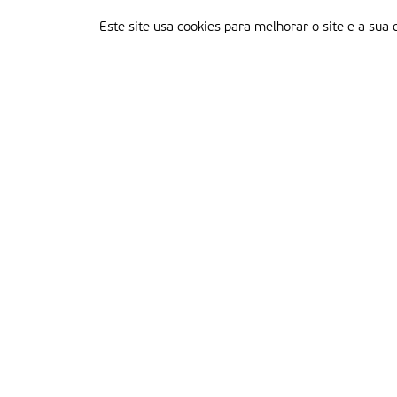
Este site usa cookies para melhorar o site e a sua 
Delegação Portuguesa do Instituto Missionário da Consolata
Morada:
Rua Francisco Marto, 52, Apartado 5
2496-908 FÁTIMA
Tel.:
249 539 430 / 249 539 460
Emails.:
redacao@fatimamissionaria.pt /
assinaturas@fatimamissionaria.pt