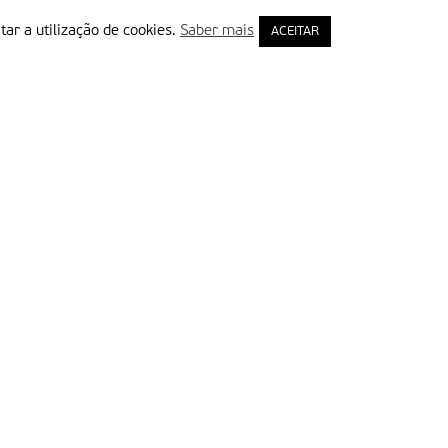
tar a utilização de cookies.
Saber mais
ACEITAR
rimeiro Nome
ail
Leia e aceite a Política de Privacidade