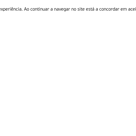
experiência. Ao continuar a navegar no site está a concordar em acei
Informações
P
QUEM SOMOS
ESTATUTO EDITORIAL
Em
FICHA TÉCNICA
LINKS
POLÍTICA DE PRIVACIDADE
CONTACTOS