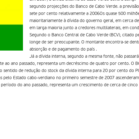
segundo projecções do Banco de Cabo Verde. a previsã
sete por cento relativamente a 2006Os quase 500 milh
maioritariamente à dívida do governo geral, em cerca de
em larga maioria junto a credores multilaterais, em cond
Segundo o Banco Central de Cabo Verde (BCV), citado pel
longe de ser preocupante. O montante encontra-se dent
absorção e de pagamento do país .
Já a dívida interna, segundo a mesma fonte, não passará
nte ao ano passado, representa um decréscimo de quatro por cento. O B
o sentido de redução do stock da dívida interna para 20 por cento do PI
das pelo Estado cabo-verdiano no primeiro semestre de 2007 ascendera
l período do ano passado, representa um crescimento de cerca de cinco 