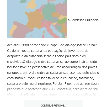
a Comissão Europeia
declarou 2008 como “ano europeu do diálogo intercultural”.
Os domí­nios da cultura, da educação, da juventude, do
desporto e da cidadania serão os principais domí­nios
envolvidosO diálogo entre culturas surge como instrumento
indispensável na perspectiva de uma aproximação dos povos
europeus, entre si e entre as culturas subjacentes, defendeu o
comissário europeu responsável pela educação, formação,
cultura e pelo multilinguismo. Foi Ján Figel’ que apresentou a
proposta que pretende que 2008 constitua, para além do seu
efeito multiplicador, um instrumento único de sensibilização
dos cidadãos e, nomeadamente, dos jovens.
O ano europeu visa a promoção do diálogo intercultural
CONTINUE READING...