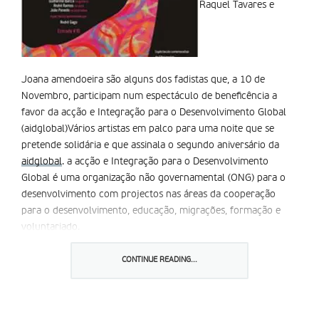
Raquel Tavares e
Joana amendoeira são alguns dos fadistas que, a 10 de
Novembro, participam num espectáculo de beneficência a
favor da acção e Integração para o Desenvolvimento Global
(aidglobal)Vários artistas em palco para uma noite que se
pretende solidária e que assinala o segundo aniversário da
aidglobal
. a acção e Integração para o Desenvolvimento
Global é uma organização não governamental (ONG) para o
desenvolvimento com projectos nas áreas da cooperação
para o desenvolvimento, educação, migrações, formação e
voluntariado.
a ONG apoia a integração dos imigrantes em Portugal e
desenvolve projectos de cooperação nos Países africanos de
CONTINUE READING...
Língua Oficial Portuguesa (PaLOP), Brasil e Timor-Leste.
O actor andré Gago, um dos membros fundadores da
aidglobal, apresentará o espectáculo cuja entrada custa dez