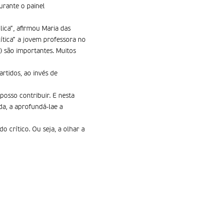
urante o painel
lica”, afirmou Maria das
ítica” a jovem professora no
) são importantes. Muitos
rtidos, ao invés de
osso contribuir. E nesta
da, a aprofundá-lae a
o crítico. Ou seja, a olhar a