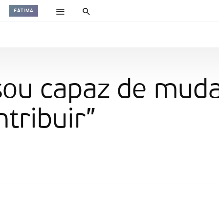
FÁTIMA
 sou capaz de mud
tribuir”