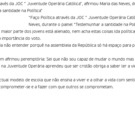
través da JOC ” Juventude Operária Católica”, afirmou Maria das Neves, d
 santidade na Política”
“Faço Política através da JOC ” Juventude Operária Cató
Neves, durante o painel “Testemunhar a santidade na Pol
maior parte dos jovens está alienado, nem acha estas coisas (da política
importância do voto.
nda não entender porquê na assembleia da República só há espaço para pa
vem afirmou peremptória: Sei que não sou capaz de mudar o mundo mas p
 na Juventude Operária aprendeu que ser cristão obriga a saber ler a vi
ctual modelo de escola que não ensina a viver e a olhar a vida com sentid
a comprometer-se e a fazer com que outros se comprometam.