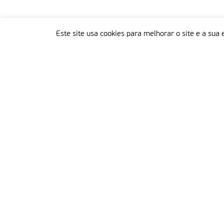
Este site usa cookies para melhorar o site e a sua 
Delegação Portuguesa do Instituto Missionário da Consolata
Morada:
Rua Francisco Marto, 52, Apartado 5
2496-908 FÁTIMA
Tel.:
249 539 430 / 249 539 460
Emails.:
redacao@fatimamissionaria.pt /
assinaturas@fatimamissionaria.pt