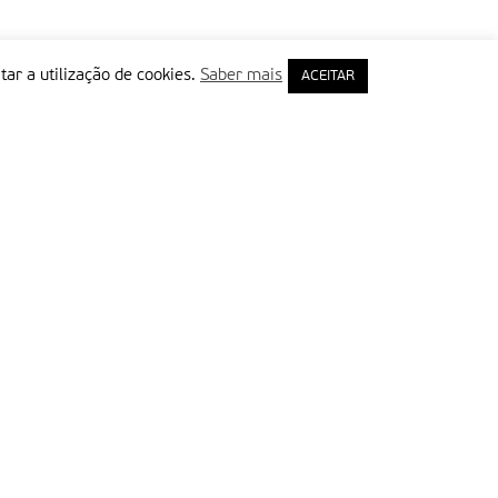
tar a utilização de cookies.
Saber mais
ACEITAR
rimeiro Nome
ail
Leia e aceite a Política de Privacidade