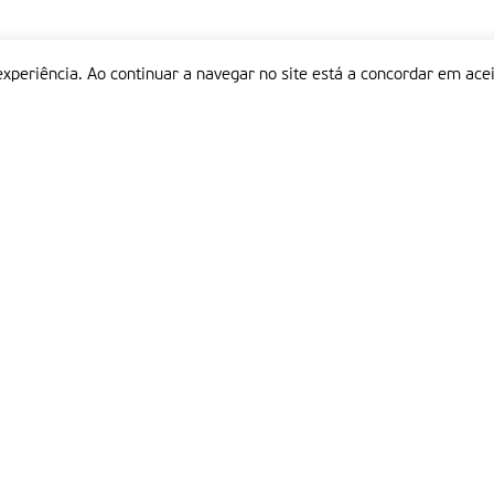
experiência. Ao continuar a navegar no site está a concordar em acei
Informações
P
QUEM SOMOS
ESTATUTO EDITORIAL
Em
FICHA TÉCNICA
LINKS
POLÍTICA DE PRIVACIDADE
CONTACTOS