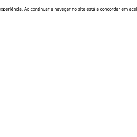
experiência. Ao continuar a navegar no site está a concordar em acei
Informações
P
QUEM SOMOS
ESTATUTO EDITORIAL
Em
FICHA TÉCNICA
LINKS
POLÍTICA DE PRIVACIDADE
CONTACTOS