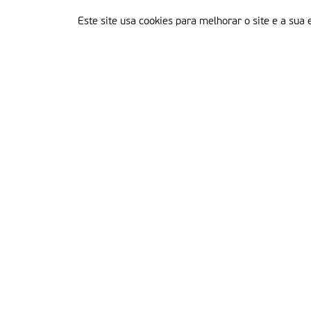
Este site usa cookies para melhorar o site e a sua 
Delegação Portuguesa do Instituto Missionário da Consolata
Morada:
Rua Francisco Marto, 52, Apartado 5
2496-908 FÁTIMA
Tel.:
249 539 430 / 249 539 460
Emails.:
redacao@fatimamissionaria.pt /
assinaturas@fatimamissionaria.pt