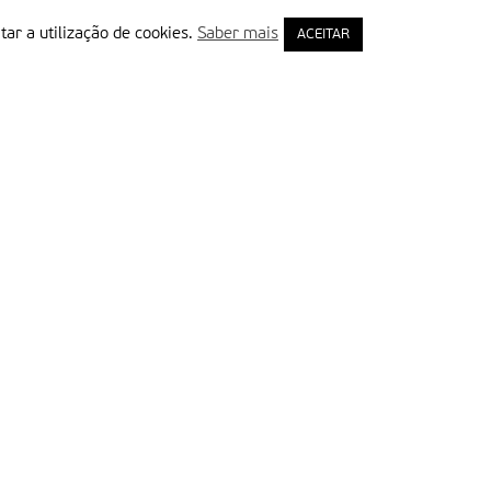
tar a utilização de cookies.
Saber mais
ACEITAR
rimeiro Nome
ail
Leia e aceite a Política de Privacidade