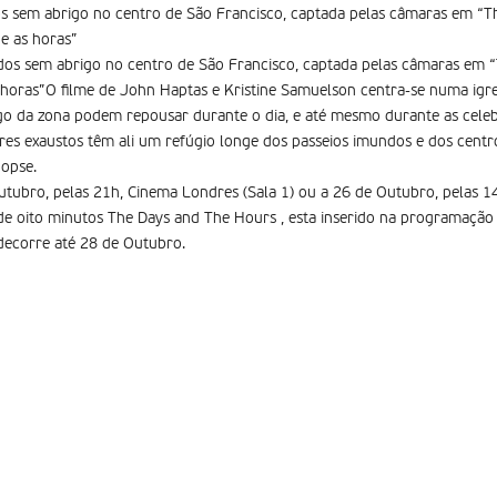
os sem abrigo no centro de São Francisco, captada pelas câmaras em “T
 e as horas”
 dos sem abrigo no centro de São Francisco, captada pelas câmaras em “
 horas”O filme de John Haptas e Kristine Samuelson centra-se numa igr
go da zona podem repousar durante o dia, e até mesmo durante as cele
es exaustos têm ali um refúgio longe dos passeios imundos e dos centr
nopse.
Outubro, pelas 21h, Cinema Londres (Sala 1) ou a 26 de Outubro, pelas 1
de oito minutos The Days and The Hours , esta inserido na programação 
ecorre até 28 de Outubro.