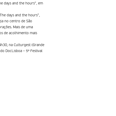
he days and the hours”, em
The days and the hours”,
eja no centro de São
brações. Mais de uma
os de acolhimento mais
4h30, na Culturgest (Grande
do DocLisboa – 5º Festival