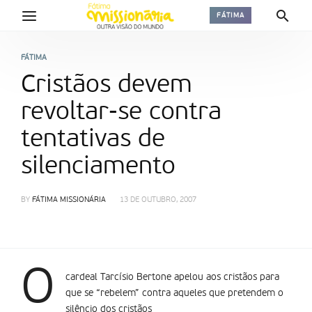
FÁTIMA
FÁTIMA
Cristãos devem
revoltar-se contra
tentativas de
silenciamento
BY
FÁTIMA MISSIONÁRIA
13 DE OUTUBRO, 2007
O
cardeal Tarcí­sio Bertone apelou aos cristãos para
que se “rebelem” contra aqueles que pretendem o
silêncio dos cristãos