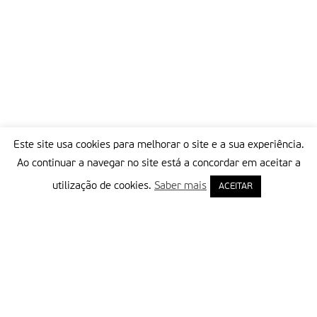
Este site usa cookies para melhorar o site e a sua experiência.
Ao continuar a navegar no site está a concordar em aceitar a
utilização de cookies.
Saber mais
ACEITAR
Delegação Portuguesa do Instituto Missionário da Consolata
Morada:
Rua Francisco Marto, 52, Apartado 5
2496-908 FÁTIMA