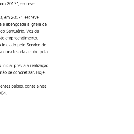
 em 2017”, escreve
es, em 2017”, escreve
a e abençoada a igreja da
 do Santuário, Voz da
este empreendimento.
 iniciado pelo Serviço de
a obra levada a cabo pela
nicial previa a realização
ão se concretizar. Hoje,
rentes países, conta ainda
004.