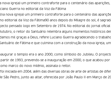
 nova igreja) um primeiro contraforte para o centenário das aparições,
iano Guerra no editorial da Voz da Fátima
na nova igreja) um primeiro contraforte para o centenário das apariçõ
 editorial da Voz da Fátima90 anos depois do Milagre do sol, é sagrad
jecto pensado logo em Setembro de 1974. No editorial do jornal oficial
 Outubro, o reitor do Santuário relembra alguns momentos históricos d
, damos mil graças a Deus, refere Luciano Guerra agradecendo o trabalho
Santuário de Fátima e que culmina com a construção da nova igreja, um
inaugurar o templo era o ano 2000, como símbolo do Jubileu. O projecto i
 partir de 1993, prevendo-se a inauguração em 2000, o que acabou por n
 como marco do novo milénio, assinala o reitor.
foi iniciada em 2004. além das diversas obras de arte de artistas de dife
 São Pedro, junto ao altar, oferecida por João Paulo II em Março de 2