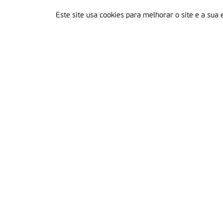
Este site usa cookies para melhorar o site e a sua 
Delegação Portuguesa do Instituto Missionário da Consolata
Morada:
Rua Francisco Marto, 52, Apartado 5
2496-908 FÁTIMA
Tel.:
249 539 430 / 249 539 460
Emails.:
redacao@fatimamissionaria.pt /
assinaturas@fatimamissionaria.pt