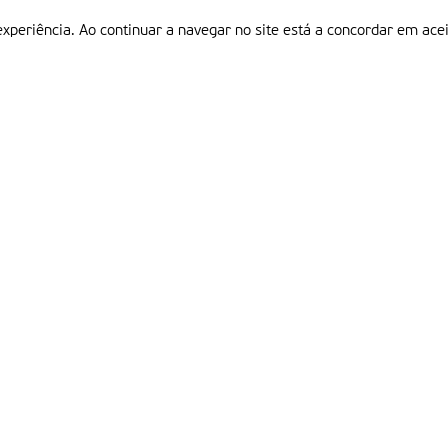
experiência. Ao continuar a navegar no site está a concordar em acei
Informações
P
QUEM SOMOS
ESTATUTO EDITORIAL
Em
FICHA TÉCNICA
LINKS
POLÍTICA DE PRIVACIDADE
CONTACTOS