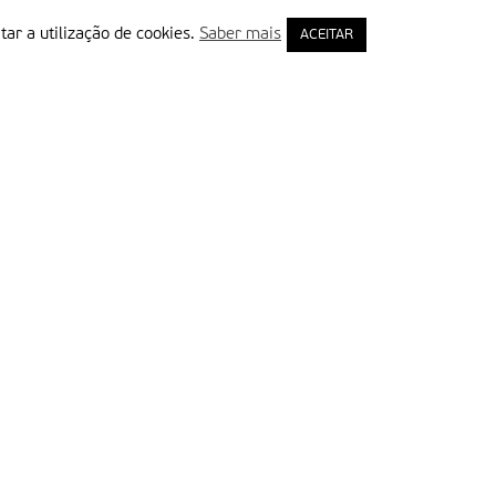
tar a utilização de cookies.
Saber mais
ACEITAR
rimeiro Nome
ail
Leia e aceite a Política de Privacidade